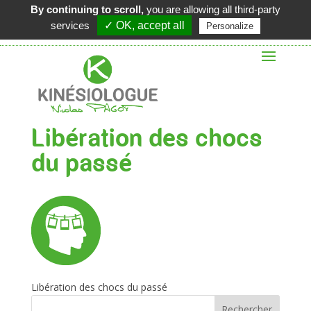
By continuing to scroll,
you are allowing all third-party
06 62 48 02 62
services
✓ OK, accept all
Personalize
Libération des chocs
du passé
Libération des chocs du passé