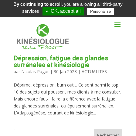
By continuing to scroll,
you are allowing all third-party
06 62 48 02 62
services
✓ OK, accept all
Personalize
Dépression, fatigue des glandes
surrénales et kinésiologie
par
Nicolas Pagot
|
30 Jan 2023
|
ACTUALITES
Déprime, dépression, burn out… Ce sont parmi le top
10 des sujets qui poussent mes clients à me consulter.
Mais encore faut-il faire la différence avec la fatigue
des glandes surrénales, ou épuisement surrénalien.
L’Adaptogénèse, courant de kinésiologie...