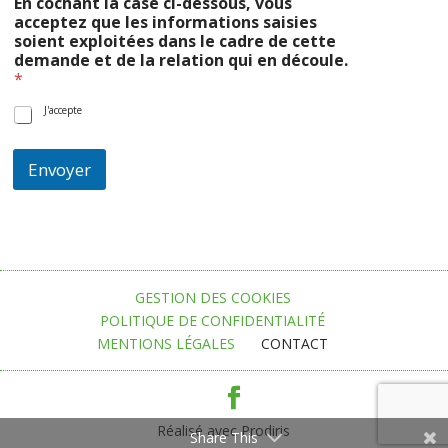
En cochant la case ci-dessous, vous
e
acceptez que les informations saisies
m
soient exploitées dans le cadre de cette
a
demande et de la relation qui en découle.
n
*
d
e
J'accepte
r
e
l
Envoyer
a
t
i
o
n
d
a
GESTION DES COOKIES
n
POLITIQUE DE CONFIDENTIALITÉ
s
MENTIONS LÉGALES
CONTACT
Réalisé avec Prodiris
Share This