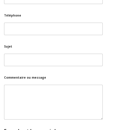
Téléphone
Sujet
Commentaire ou message
d