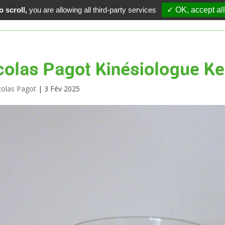
48 02 62
 scroll,
you are allowing all third-party services
✓ OK, accept all
colas Pagot Kinésiologue Kef
colas Pagot
|
3 Fév 2025