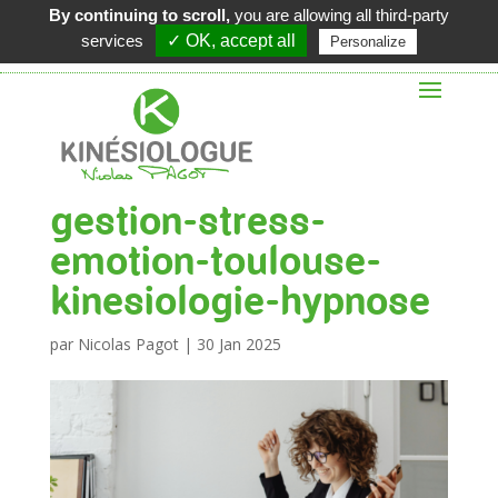
By continuing to scroll,
you are allowing all third-party
06 62 48 02 62
services
✓ OK, accept all
Personalize
gestion-stress-
emotion-toulouse-
kinesiologie-hypnose
par
Nicolas Pagot
|
30 Jan 2025